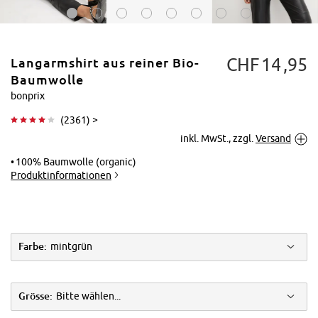
CHF
14
95
Langarmshirt aus reiner Bio-
Baumwolle
bonprix
(
2361
) >
Tippen zum
inkl. MwSt., zzgl.
Versand
Vergrößern
100% Baumwolle (organic)
Produktinformationen
Farbe:
mintgrün
Grösse:
Bitte wählen...