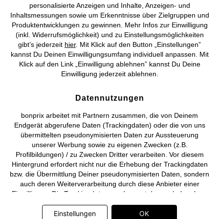
personalisierte Anzeigen und Inhalte, Anzeigen- und
Vertrag widerrufen
Inhaltsmessungen sowie um Erkenntnisse über Zielgruppen und
Produktentwicklungen zu gewinnen. Mehr Infos zur Einwilligung
©
2026 bonprix.
Alle Rechte vorbehalten.
(inkl. Widerrufsmöglichkeit) und zu Einstellungsmöglichkeiten
gibt’s jederzeit
hier
. Mit Klick auf den Button „Einstellungen”
kannst Du Deinen Einwilligungsumfang individuell anpassen. Mit
Klick auf den Link „Einwilligung ablehnen” kannst Du Deine
Einwilligung jederzeit ablehnen.
Deutsch
Français
Datennutzungen
bonprix arbeitet mit Partnern zusammen, die von Deinem
Endgerät abgerufene Daten (Trackingdaten) oder die von uns
übermittelten pseudonymisierten Daten zur Aussteuerung
unserer Werbung sowie zu eigenen Zwecken (z.B.
Profilbildungen) / zu Zwecken Dritter verarbeiten. Vor diesem
Hintergrund erfordert nicht nur die Erhebung der Trackingdaten
bzw. die Übermittlung Deiner pseudonymisierten Daten, sondern
auch deren Weiterverarbeitung durch diese Anbieter einer
Einwilligung. Die Trackingdaten werden erst dann erhoben bzw.
Deine pseudonymisierten Daten erst dann übermittelt, wenn Du
auf den in dem Banner auf bonprix.de wiedergebenden Button
Einstellungen
OK