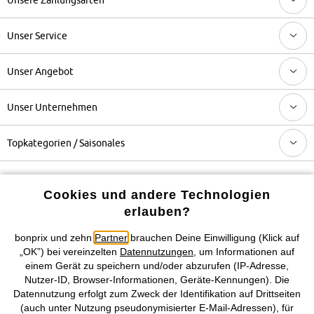
Unser Service
Unser Angebot
Unser Unternehmen
Topkategorien / Saisonales
Mehr von bonprix auf
Cookies und andere Technologien
erlauben?
bonprix und zehn
Partner
brauchen Deine Einwilligung (Klick auf
Preisangaben inkl. gesetzl. MwSt. und zzgl.
Service- &
„OK”) bei vereinzelten
Datennutzungen
, um Informationen auf
Versandkosten
einem Gerät zu speichern und/oder abzurufen (IP-Adresse,
Nutzer-ID, Browser-Informationen, Geräte-Kennungen). Die
Datennutzung erfolgt zum Zweck der Identifikation auf Drittseiten
AGB
Datenschutz
Cookie-Einstellungen
Impressum
(auch unter Nutzung pseudonymisierter E-Mail-Adressen), für