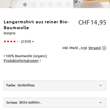
CHF
14
95
Langarmshirt aus reiner Bio-
Baumwolle
bonprix
(
2359
) >
Tippen zum
inkl. MwSt., zzgl.
Versand
Vergrößern
100% Baumwolle (organic)
Produktinformationen
Farbe:
dunkelblau
Grösse:
Bitte wählen...