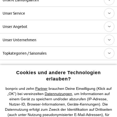
Unser Service
Unser Angebot
Unser Unternehmen
Topkategorien / Saisonales
Mehr von bonprix auf
Cookies und andere Technologien
erlauben?
bonprix und zehn
Partner
brauchen Deine Einwilligung (Klick auf
Preisangaben inkl. gesetzl. MwSt. und zzgl.
Service- &
„OK”) bei vereinzelten
Datennutzungen
, um Informationen auf
Versandkosten
einem Gerät zu speichern und/oder abzurufen (IP-Adresse,
Nutzer-ID, Browser-Informationen, Geräte-Kennungen). Die
Datennutzung erfolgt zum Zweck der Identifikation auf Drittseiten
AGB
Datenschutz
Cookie-Einstellungen
Impressum
(auch unter Nutzung pseudonymisierter E-Mail-Adressen), für