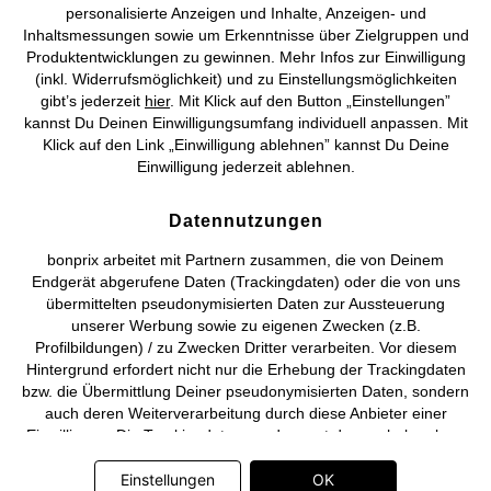
personalisierte Anzeigen und Inhalte, Anzeigen- und
Vertrag widerrufen
Inhaltsmessungen sowie um Erkenntnisse über Zielgruppen und
Produktentwicklungen zu gewinnen. Mehr Infos zur Einwilligung
©
2026 bonprix.
Alle Rechte vorbehalten.
(inkl. Widerrufsmöglichkeit) und zu Einstellungsmöglichkeiten
gibt’s jederzeit
hier
. Mit Klick auf den Button „Einstellungen”
kannst Du Deinen Einwilligungsumfang individuell anpassen. Mit
Klick auf den Link „Einwilligung ablehnen” kannst Du Deine
Einwilligung jederzeit ablehnen.
Deutsch
Français
Datennutzungen
bonprix arbeitet mit Partnern zusammen, die von Deinem
Endgerät abgerufene Daten (Trackingdaten) oder die von uns
übermittelten pseudonymisierten Daten zur Aussteuerung
unserer Werbung sowie zu eigenen Zwecken (z.B.
Profilbildungen) / zu Zwecken Dritter verarbeiten. Vor diesem
Hintergrund erfordert nicht nur die Erhebung der Trackingdaten
bzw. die Übermittlung Deiner pseudonymisierten Daten, sondern
auch deren Weiterverarbeitung durch diese Anbieter einer
Einwilligung. Die Trackingdaten werden erst dann erhoben bzw.
Deine pseudonymisierten Daten erst dann übermittelt, wenn Du
auf den in dem Banner auf bonprix.de wiedergebenden Button
Einstellungen
OK