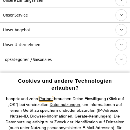
Unsere Zahlungsarten
Unser Service
Unser Angebot
Unser Unternehmen
Topkategorien / Saisonales
Mehr von bonprix auf
Cookies und andere Technologien
erlauben?
bonprix und zehn
Partner
brauchen Deine Einwilligung (Klick auf
Preisangaben inkl. gesetzl. MwSt. und zzgl.
Service- &
„OK”) bei vereinzelten
Datennutzungen
, um Informationen auf
Versandkosten
einem Gerät zu speichern und/oder abzurufen (IP-Adresse,
Nutzer-ID, Browser-Informationen, Geräte-Kennungen). Die
Datennutzung erfolgt zum Zweck der Identifikation auf Drittseiten
AGB
Datenschutz
Cookie-Einstellungen
Impressum
(auch unter Nutzung pseudonymisierter E-Mail-Adressen), für