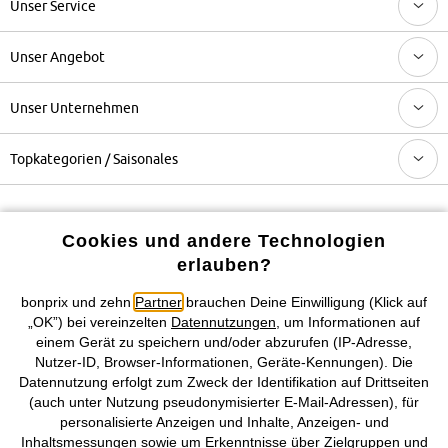
Unser Service
Unser Angebot
Unser Unternehmen
Topkategorien / Saisonales
Mehr von bonprix auf
Cookies und andere Technologien
erlauben?
bonprix und zehn
Partner
brauchen Deine Einwilligung (Klick auf
Preisangaben inkl. gesetzl. MwSt. und zzgl.
Service- &
„OK”) bei vereinzelten
Datennutzungen
, um Informationen auf
Versandkosten
einem Gerät zu speichern und/oder abzurufen (IP-Adresse,
Nutzer-ID, Browser-Informationen, Geräte-Kennungen). Die
AGB
Datenschutz
Cookie-Einstellungen
Impressum
Datennutzung erfolgt zum Zweck der Identifikation auf Drittseiten
(auch unter Nutzung pseudonymisierter E-Mail-Adressen), für
Vertrag widerrufen
personalisierte Anzeigen und Inhalte, Anzeigen- und
Inhaltsmessungen sowie um Erkenntnisse über Zielgruppen und