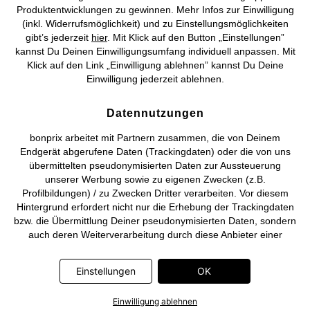
©
2026 bonprix.
Alle Rechte vorbehalten.
Produktentwicklungen zu gewinnen. Mehr Infos zur Einwilligung
(inkl. Widerrufsmöglichkeit) und zu Einstellungsmöglichkeiten
gibt’s jederzeit
hier
. Mit Klick auf den Button „Einstellungen”
kannst Du Deinen Einwilligungsumfang individuell anpassen. Mit
Klick auf den Link „Einwilligung ablehnen” kannst Du Deine
Deutsch
Français
Einwilligung jederzeit ablehnen.
Datennutzungen
bonprix arbeitet mit Partnern zusammen, die von Deinem
Endgerät abgerufene Daten (Trackingdaten) oder die von uns
übermittelten pseudonymisierten Daten zur Aussteuerung
unserer Werbung sowie zu eigenen Zwecken (z.B.
Profilbildungen) / zu Zwecken Dritter verarbeiten. Vor diesem
Hintergrund erfordert nicht nur die Erhebung der Trackingdaten
bzw. die Übermittlung Deiner pseudonymisierten Daten, sondern
auch deren Weiterverarbeitung durch diese Anbieter einer
Einwilligung. Die Trackingdaten werden erst dann erhoben bzw.
Deine pseudonymisierten Daten erst dann übermittelt, wenn Du
Einstellungen
OK
auf den in dem Banner auf bonprix.de wiedergebenden Button
„OK” klickst. Bei den Partnern handelt es sich um die folgenden
Einwilligung ablehnen
Unternehmen: Meta Platforms Ireland Limited, Google Ireland