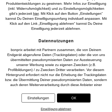
©
2026 bonprix.
Alle Rechte vorbehalten.
Produktentwicklungen zu gewinnen. Mehr Infos zur Einwilligung
(inkl. Widerrufsmöglichkeit) und zu Einstellungsmöglichkeiten
gibt’s jederzeit
hier
. Mit Klick auf den Button „Einstellungen”
kannst Du Deinen Einwilligungsumfang individuell anpassen. Mit
Klick auf den Link „Einwilligung ablehnen” kannst Du Deine
Deutsch
Français
Einwilligung jederzeit ablehnen.
Datennutzungen
bonprix arbeitet mit Partnern zusammen, die von Deinem
Endgerät abgerufene Daten (Trackingdaten) oder die von uns
übermittelten pseudonymisierten Daten zur Aussteuerung
unserer Werbung sowie zu eigenen Zwecken (z.B.
Profilbildungen) / zu Zwecken Dritter verarbeiten. Vor diesem
Hintergrund erfordert nicht nur die Erhebung der Trackingdaten
bzw. die Übermittlung Deiner pseudonymisierten Daten, sondern
auch deren Weiterverarbeitung durch diese Anbieter einer
Einwilligung. Die Trackingdaten werden erst dann erhoben bzw.
Deine pseudonymisierten Daten erst dann übermittelt, wenn Du
Einstellungen
OK
auf den in dem Banner auf bonprix.de wiedergebenden Button
„OK” klickst. Bei den Partnern handelt es sich um die folgenden
Einwilligung ablehnen
Unternehmen: Meta Platforms Ireland Limited, Google Ireland