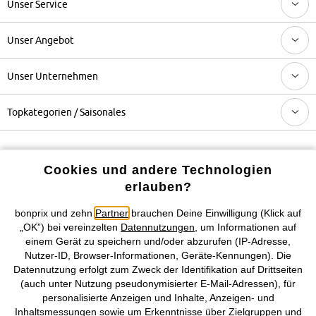
Unser Service
Unser Angebot
Unser Unternehmen
Topkategorien / Saisonales
Mehr von bonprix auf
Cookies und andere Technologien
erlauben?
bonprix und zehn
Partner
brauchen Deine Einwilligung (Klick auf
Preisangaben inkl. gesetzl. MwSt. und zzgl.
Service- &
„OK”) bei vereinzelten
Datennutzungen
, um Informationen auf
Versandkosten
einem Gerät zu speichern und/oder abzurufen (IP-Adresse,
Nutzer-ID, Browser-Informationen, Geräte-Kennungen). Die
AGB
Datenschutz
Cookie-Einstellungen
Impressum
Datennutzung erfolgt zum Zweck der Identifikation auf Drittseiten
(auch unter Nutzung pseudonymisierter E-Mail-Adressen), für
Vertrag widerrufen
personalisierte Anzeigen und Inhalte, Anzeigen- und
Inhaltsmessungen sowie um Erkenntnisse über Zielgruppen und