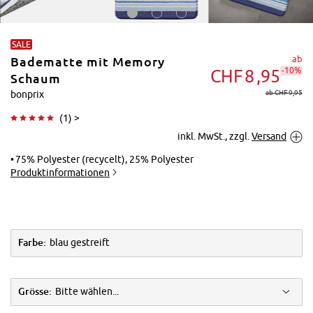
SALE
ab
Badematte mit Memory
-10%
CHF
8
95
Schaum
ab CHF 9,95
bonprix
(
1
) >
Tippen zum
inkl. MwSt., zzgl.
Versand
Vergrößern
75% Polyester (recycelt), 25% Polyester
Produktinformationen
Farbe:
blau gestreift
Grösse:
Bitte wählen...