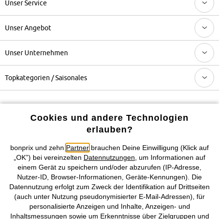
Unser Service
Unser Angebot
Unser Unternehmen
Topkategorien / Saisonales
Mehr von bonprix auf
Cookies und andere Technologien
erlauben?
bonprix und zehn
Partner
brauchen Deine Einwilligung (Klick auf
Preisangaben inkl. gesetzl. MwSt. und zzgl.
Service- &
„OK”) bei vereinzelten
Datennutzungen
, um Informationen auf
Versandkosten
einem Gerät zu speichern und/oder abzurufen (IP-Adresse,
Nutzer-ID, Browser-Informationen, Geräte-Kennungen). Die
AGB
Datenschutz
Cookie-Einstellungen
Impressum
Datennutzung erfolgt zum Zweck der Identifikation auf Drittseiten
(auch unter Nutzung pseudonymisierter E-Mail-Adressen), für
Vertrag widerrufen
personalisierte Anzeigen und Inhalte, Anzeigen- und
Inhaltsmessungen sowie um Erkenntnisse über Zielgruppen und