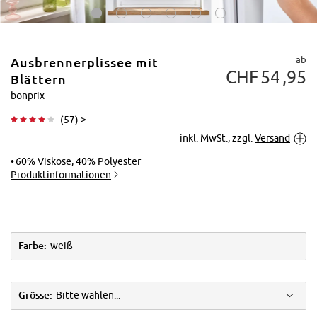
ab
Ausbrennerplissee mit
CHF
54
95
Blättern
bonprix
(
57
) >
Tippen zum
inkl. MwSt., zzgl.
Versand
Vergrößern
60% Viskose, 40% Polyester
Produktinformationen
Farbe:
weiß
Grösse:
Bitte wählen...