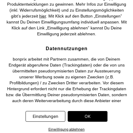
©
2026 bonprix.
Alle Rechte vorbehalten.
Produktentwicklungen zu gewinnen. Mehr Infos zur Einwilligung
(inkl. Widerrufsmöglichkeit) und zu Einstellungsmöglichkeiten
gibt’s jederzeit
hier
. Mit Klick auf den Button „Einstellungen”
kannst Du Deinen Einwilligungsumfang individuell anpassen. Mit
Klick auf den Link „Einwilligung ablehnen” kannst Du Deine
Deutsch
Français
Einwilligung jederzeit ablehnen.
Datennutzungen
bonprix arbeitet mit Partnern zusammen, die von Deinem
Endgerät abgerufene Daten (Trackingdaten) oder die von uns
übermittelten pseudonymisierten Daten zur Aussteuerung
unserer Werbung sowie zu eigenen Zwecken (z.B.
Profilbildungen) / zu Zwecken Dritter verarbeiten. Vor diesem
Hintergrund erfordert nicht nur die Erhebung der Trackingdaten
bzw. die Übermittlung Deiner pseudonymisierten Daten, sondern
auch deren Weiterverarbeitung durch diese Anbieter einer
Einwilligung. Die Trackingdaten werden erst dann erhoben bzw.
Deine pseudonymisierten Daten erst dann übermittelt, wenn Du
Einstellungen
OK
auf den in dem Banner auf bonprix.de wiedergebenden Button
„OK” klickst. Bei den Partnern handelt es sich um die folgenden
Einwilligung ablehnen
Unternehmen: Meta Platforms Ireland Limited, Google Ireland