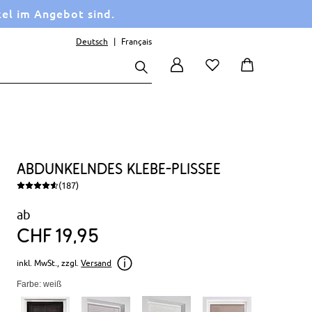
kel im Angebot sind.
Deutsch
Français
Abdunkelndes Klebe-Plissee
(187)
ab
CHF
19
95
inkl. MwSt., zzgl.
Versand
Farbe: weiß