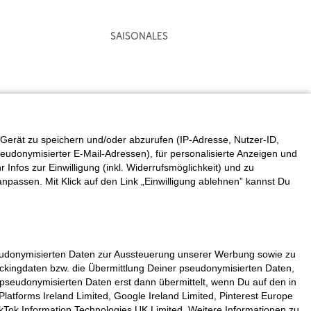
Saisonales
Gerät zu speichern und/oder abzurufen (IP-Adresse, Nutzer-ID,
eudonymisierter E-Mail-Adressen), für personalisierte Anzeigen und
fos zur Einwilligung (inkl. Widerrufsmöglichkeit) und zu
 anpassen. Mit Klick auf den Link „Einwilligung ablehnen” kannst Du
seudonymisierten Daten zur Aussteuerung unserer Werbung sowie zu
rackingdaten bzw. die Übermittlung Deiner pseudonymisierten Daten,
pseudonymisierten Daten erst dann übermittelt, wenn Du auf den in
atforms Ireland Limited, Google Ireland Limited, Pinterest Europe
kTok Information Technologies UK Limited. Weitere Informationen zu