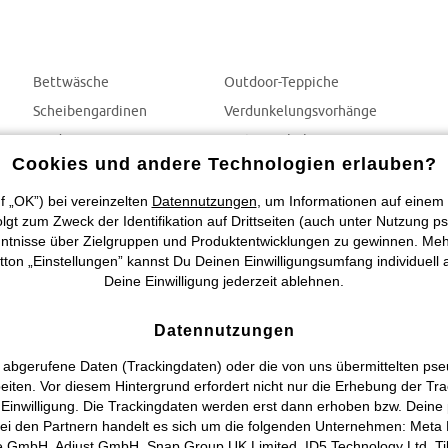
Bettwäsche
Outdoor-Teppiche
Scheibengardinen
Verdunkelungsvorhänge
Gardinen
Gartenmöbel
Cookies und andere Technologien erlauben?
Vorhänge
Balkonmöbel
Gartendeko
f „OK”) bei vereinzelten
Datennutzungen
, um Informationen auf einem 
t zum Zweck der Identifikation auf Drittseiten (auch unter Nutzung ps
tnisse über Zielgruppen und Produktentwicklungen zu gewinnen. Mehr In
utton „Einstellungen” kannst Du Deinen Einwilligungsumfang individuell
Deine Einwilligung jederzeit ablehnen.
Datennutzungen
 abgerufene Daten (Trackingdaten) oder die von uns übermittelten p
beiten. Vor diesem Hintergrund erfordert nicht nur die Erhebung der T
 Einwilligung. Die Trackingdaten werden erst dann erhoben bzw. Deine 
i den Partnern handelt es sich um die folgenden Unternehmen: Meta Pl
se GmbH, Adjust GmbH, Snap Group UK Limited, ID5 Technology Ltd, Ti