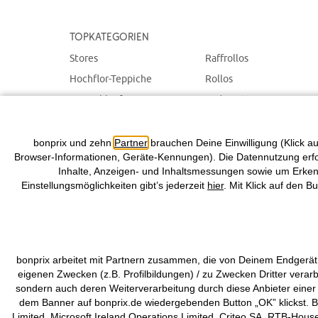
Topkategorien
Stores
Raffrollos
Hochflor-Teppiche
Rollos
Teppichläufer
Badematten
Plissees
Teppiche
Tagesdecken & Plaids
Schiebegardinen
bonprix und zehn
Partner
brauchen Deine Einwilligung (Klick au
Browser-Informationen, Geräte-Kennungen). Die Datennutzung erfolg
Inhalte, Anzeigen- und Inhaltsmessungen sowie um Erkenn
Einstellungsmöglichkeiten gibt’s jederzeit
hier
. Mit Klick auf den B
bonprix arbeitet mit Partnern zusammen, die von Deinem Endgerät
eigenen Zwecken (z.B. Profilbildungen) / zu Zwecken Dritter verar
sondern auch deren Weiterverarbeitung durch diese Anbieter einer
dem Banner auf bonprix.de wiedergebenden Button „OK” klickst. Be
Limited, Microsoft Ireland Operations Limited, Criteo SA, RTB-Hou