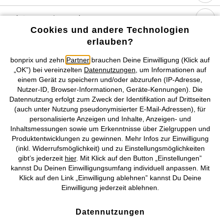
Topkategorien / Saisonales
Cookies und andere Technologien
erlauben?
Mehr von bonprix auf
bonprix und zehn
Partner
brauchen Deine Einwilligung (Klick auf
„OK”) bei vereinzelten
Datennutzungen
, um Informationen auf
einem Gerät zu speichern und/oder abzurufen (IP-Adresse,
Nutzer-ID, Browser-Informationen, Geräte-Kennungen). Die
Preisangaben inkl. gesetzl. MwSt. und zzgl.
Service- &
Datennutzung erfolgt zum Zweck der Identifikation auf Drittseiten
Versandkosten
(auch unter Nutzung pseudonymisierter E-Mail-Adressen), für
personalisierte Anzeigen und Inhalte, Anzeigen- und
AGB
Datenschutz
Cookie-Einstellungen
Impressum
Inhaltsmessungen sowie um Erkenntnisse über Zielgruppen und
Produktentwicklungen zu gewinnen. Mehr Infos zur Einwilligung
Vertrag widerrufen
(inkl. Widerrufsmöglichkeit) und zu Einstellungsmöglichkeiten
gibt’s jederzeit
hier
. Mit Klick auf den Button „Einstellungen”
©
2026 bonprix.
Alle Rechte vorbehalten.
kannst Du Deinen Einwilligungsumfang individuell anpassen. Mit
Klick auf den Link „Einwilligung ablehnen” kannst Du Deine
Einwilligung jederzeit ablehnen.
Datennutzungen
Deutsch
Français