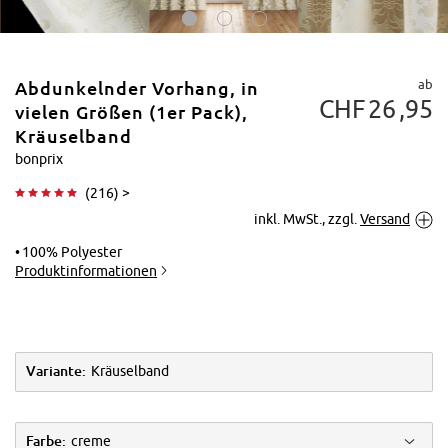
ab
Abdunkelnder Vorhang, in
CHF
26
95
vielen Größen (1er Pack),
Kräuselband
bonprix
Tippen zum
(
216
) >
Vergrößern
inkl. MwSt., zzgl.
Versand
100% Polyester
Produktinformationen
Variante:
Kräuselband
Farbe:
creme