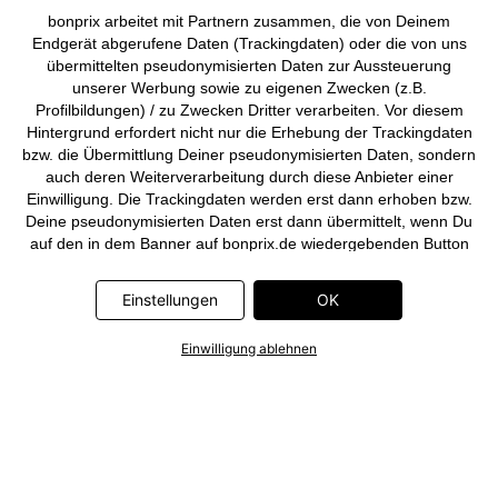
bonprix arbeitet mit Partnern zusammen, die von Deinem
Endgerät abgerufene Daten (Trackingdaten) oder die von uns
übermittelten pseudonymisierten Daten zur Aussteuerung
unserer Werbung sowie zu eigenen Zwecken (z.B.
Profilbildungen) / zu Zwecken Dritter verarbeiten. Vor diesem
Hintergrund erfordert nicht nur die Erhebung der Trackingdaten
bzw. die Übermittlung Deiner pseudonymisierten Daten, sondern
auch deren Weiterverarbeitung durch diese Anbieter einer
Einwilligung. Die Trackingdaten werden erst dann erhoben bzw.
Deine pseudonymisierten Daten erst dann übermittelt, wenn Du
auf den in dem Banner auf bonprix.de wiedergebenden Button
„OK” klickst. Bei den Partnern handelt es sich um die folgenden
Unternehmen: Meta Platforms Ireland Limited, Google Ireland
Einstellungen
OK
Limited, Pinterest Europe Limited, Microsoft Ireland Operations
Limited, Criteo SA, RTB-House GmbH, Adjust GmbH, Snap
Einwilligung ablehnen
Group UK Limited, ID5 Technology Ltd, TikTok Information
Technologies UK Limited. Weitere Informationen zu den
Datenverarbeitungen durch diese Partner findest Du in der
Datenschutzerklärung
. Die Informationen sind außerdem über
einen Link in dem Banner abrufbar.