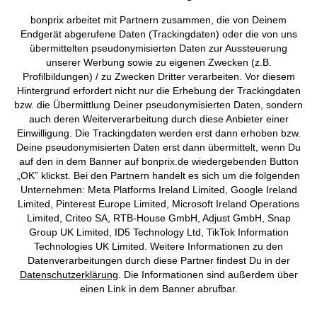
AGB
Datenschutz
Cookie-Einstellungen
Impressum
bonprix arbeitet mit Partnern zusammen, die von Deinem
Endgerät abgerufene Daten (Trackingdaten) oder die von uns
Vertrag widerrufen
übermittelten pseudonymisierten Daten zur Aussteuerung
unserer Werbung sowie zu eigenen Zwecken (z.B.
©
2026 bonprix.
Alle Rechte vorbehalten.
Profilbildungen) / zu Zwecken Dritter verarbeiten. Vor diesem
Hintergrund erfordert nicht nur die Erhebung der Trackingdaten
bzw. die Übermittlung Deiner pseudonymisierten Daten, sondern
auch deren Weiterverarbeitung durch diese Anbieter einer
Einwilligung. Die Trackingdaten werden erst dann erhoben bzw.
Deutsch
Français
Deine pseudonymisierten Daten erst dann übermittelt, wenn Du
auf den in dem Banner auf bonprix.de wiedergebenden Button
„OK” klickst. Bei den Partnern handelt es sich um die folgenden
Unternehmen: Meta Platforms Ireland Limited, Google Ireland
Limited, Pinterest Europe Limited, Microsoft Ireland Operations
Limited, Criteo SA, RTB-House GmbH, Adjust GmbH, Snap
Group UK Limited, ID5 Technology Ltd, TikTok Information
Technologies UK Limited. Weitere Informationen zu den
Datenverarbeitungen durch diese Partner findest Du in der
Datenschutzerklärung
. Die Informationen sind außerdem über
einen Link in dem Banner abrufbar.