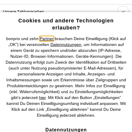
Unsere Zahlungsarten
Cookies und andere Technologien
Unser Service
erlauben?
bonprix und zehn
Partner
brauchen Deine Einwilligung (Klick auf
Unser Angebot
„OK”) bei vereinzelten
Datennutzungen
, um Informationen auf
einem Gerät zu speichern und/oder abzurufen (IP-Adresse,
Nutzer-ID, Browser-Informationen, Geräte-Kennungen). Die
Unser Unternehmen
Datennutzung erfolgt zum Zweck der Identifikation auf Drittseiten
(auch unter Nutzung pseudonymisierter E-Mail-Adressen), für
Topkategorien / Saisonales
personalisierte Anzeigen und Inhalte, Anzeigen- und
Inhaltsmessungen sowie um Erkenntnisse über Zielgruppen und
Produktentwicklungen zu gewinnen. Mehr Infos zur Einwilligung
Mehr von bonprix auf
(inkl. Widerrufsmöglichkeit) und zu Einstellungsmöglichkeiten
gibt’s jederzeit
hier
. Mit Klick auf den Button „Einstellungen”
kannst Du Deinen Einwilligungsumfang individuell anpassen. Mit
Klick auf den Link „Einwilligung ablehnen” kannst Du Deine
Preisangaben inkl. gesetzl. MwSt. und zzgl.
Service- &
Einwilligung jederzeit ablehnen.
Versandkosten
Datennutzungen