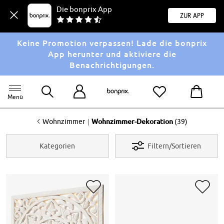
Die bonprix App
Zur App
Keine Promotion verpassen! Lade die bonprix
App herunter und aktiviere die
Benachrichtigungen.
Menü
<
|
Wohnzimmer
Wohnzimmer-Dekoration
(39)
Kategorien
Filtern/Sortieren