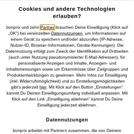
Unsere Zahlungsarten
Cookies und andere Technologien
erlauben?
Unser Service
bonprix und zehn
Partner
brauchen Deine Einwilligung (Klick auf
„OK”) bei vereinzelten
Datennutzungen
, um Informationen auf
Unser Angebot
einem Gerät zu speichern und/oder abzurufen (IP-Adresse,
Nutzer-ID, Browser-Informationen, Geräte-Kennungen). Die
Datennutzung erfolgt zum Zweck der Identifikation auf Drittseiten
Unser Unternehmen
(auch unter Nutzung pseudonymisierter E-Mail-Adressen), für
personalisierte Anzeigen und Inhalte, Anzeigen- und
Topkategorien / Saisonales
Inhaltsmessungen sowie um Erkenntnisse über Zielgruppen und
Produktentwicklungen zu gewinnen. Mehr Infos zur Einwilligung
(inkl. Widerrufsmöglichkeit) und zu Einstellungsmöglichkeiten
Mehr von bonprix auf
gibt’s jederzeit
hier
. Mit Klick auf den Button „Einstellungen”
kannst Du Deinen Einwilligungsumfang individuell anpassen. Mit
Klick auf den Link „Einwilligung ablehnen” kannst Du Deine
Einwilligung jederzeit ablehnen.
Preisangaben inkl. gesetzl. MwSt. und zzgl.
Service- &
Versandkosten
Datennutzungen
bonprix arbeitet mit Partnern zusammen, die von Deinem
AGB
Datenschutz
Cookie-Einstellungen
Impressum