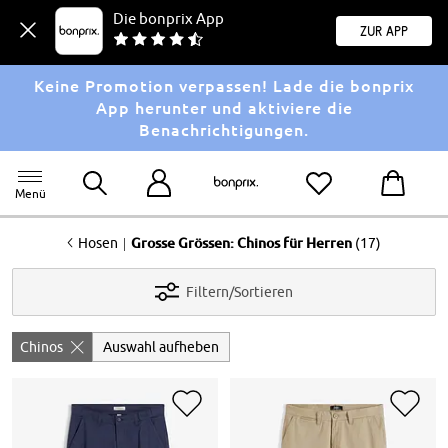
Die bonprix App
Zur App
Keine Promotion verpassen! Lade die bonprix
App herunter und aktiviere die
Benachrichtigungen.
Menü
<
|
Hosen
Grosse Grössen: Chinos für Herren
(17)
Filtern/Sortieren
Chinos
Auswahl aufheben