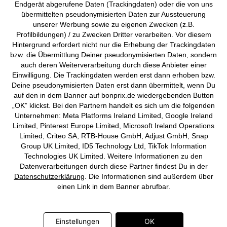
Endgerät abgerufene Daten (Trackingdaten) oder die von uns
übermittelten pseudonymisierten Daten zur Aussteuerung
Vertrag widerrufen
unserer Werbung sowie zu eigenen Zwecken (z.B.
Profilbildungen) / zu Zwecken Dritter verarbeiten. Vor diesem
©
2026 bonprix.
Alle Rechte vorbehalten.
Hintergrund erfordert nicht nur die Erhebung der Trackingdaten
bzw. die Übermittlung Deiner pseudonymisierten Daten, sondern
auch deren Weiterverarbeitung durch diese Anbieter einer
Einwilligung. Die Trackingdaten werden erst dann erhoben bzw.
Deine pseudonymisierten Daten erst dann übermittelt, wenn Du
Deutsch
Français
auf den in dem Banner auf bonprix.de wiedergebenden Button
„OK” klickst. Bei den Partnern handelt es sich um die folgenden
Unternehmen: Meta Platforms Ireland Limited, Google Ireland
Limited, Pinterest Europe Limited, Microsoft Ireland Operations
Limited, Criteo SA, RTB-House GmbH, Adjust GmbH, Snap
Group UK Limited, ID5 Technology Ltd, TikTok Information
Technologies UK Limited. Weitere Informationen zu den
Datenverarbeitungen durch diese Partner findest Du in der
Datenschutzerklärung
. Die Informationen sind außerdem über
einen Link in dem Banner abrufbar.
Einstellungen
OK