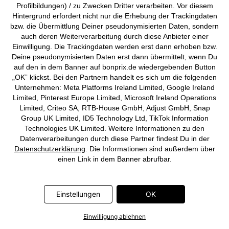
Profilbildungen) / zu Zwecken Dritter verarbeiten. Vor diesem
Hintergrund erfordert nicht nur die Erhebung der Trackingdaten
Oversize Teddy-Fleece Jacke
Wasserabweisender
bzw. die Übermittlung Deiner pseudonymisierten Daten, sondern
Steppmantel
CHF 54,95
auch deren Weiterverarbeitung durch diese Anbieter einer
CHF 109,95
Einwilligung. Die Trackingdaten werden erst dann erhoben bzw.
Deine pseudonymisierten Daten erst dann übermittelt, wenn Du
auf den in dem Banner auf bonprix.de wiedergebenden Button
„OK” klickst. Bei den Partnern handelt es sich um die folgenden
Unternehmen: Meta Platforms Ireland Limited, Google Ireland
Limited, Pinterest Europe Limited, Microsoft Ireland Operations
Limited, Criteo SA, RTB-House GmbH, Adjust GmbH, Snap
Group UK Limited, ID5 Technology Ltd, TikTok Information
Technologies UK Limited. Weitere Informationen zu den
Datenverarbeitungen durch diese Partner findest Du in der
Datenschutzerklärung
. Die Informationen sind außerdem über
einen Link in dem Banner abrufbar.
Einstellungen
OK
Einwilligung ablehnen