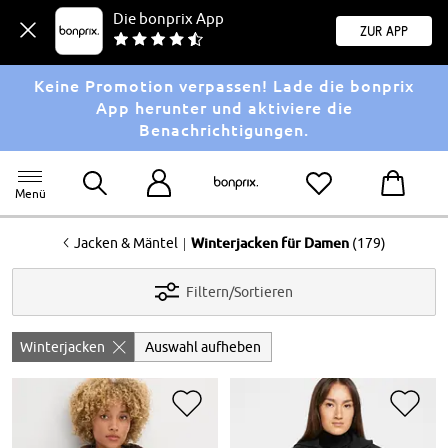
Die bonprix App
Zur App
Keine Promotion verpassen! Lade die bonprix
App herunter und aktiviere die
Benachrichtigungen.
Menü
<
|
Jacken & Mäntel
Winterjacken für Damen
(179)
Filtern/Sortieren
Winterjacken
Auswahl aufheben