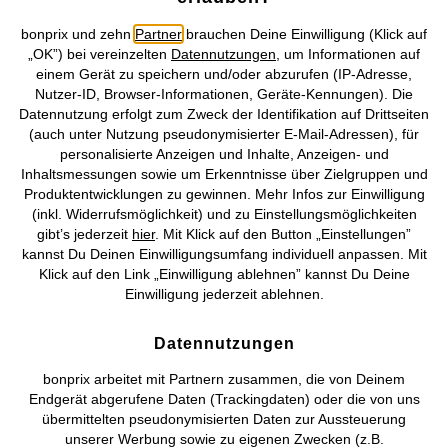
bonprix und zehn
Partner
brauchen Deine Einwilligung (Klick auf
Skijacke, mit Schneefang
Fellimitat-Jacke
„OK”) bei vereinzelten
Datennutzungen
, um Informationen auf
CHF 138,95
CHF 62,95
einem Gerät zu speichern und/oder abzurufen (IP-Adresse,
Nutzer-ID, Browser-Informationen, Geräte-Kennungen). Die
Datennutzung erfolgt zum Zweck der Identifikation auf Drittseiten
(auch unter Nutzung pseudonymisierter E-Mail-Adressen), für
personalisierte Anzeigen und Inhalte, Anzeigen- und
Inhaltsmessungen sowie um Erkenntnisse über Zielgruppen und
Produktentwicklungen zu gewinnen. Mehr Infos zur Einwilligung
(inkl. Widerrufsmöglichkeit) und zu Einstellungsmöglichkeiten
gibt’s jederzeit
hier
. Mit Klick auf den Button „Einstellungen”
kannst Du Deinen Einwilligungsumfang individuell anpassen. Mit
Klick auf den Link „Einwilligung ablehnen” kannst Du Deine
Einwilligung jederzeit ablehnen.
Datennutzungen
bonprix arbeitet mit Partnern zusammen, die von Deinem
Endgerät abgerufene Daten (Trackingdaten) oder die von uns
übermittelten pseudonymisierten Daten zur Aussteuerung
unserer Werbung sowie zu eigenen Zwecken (z.B.