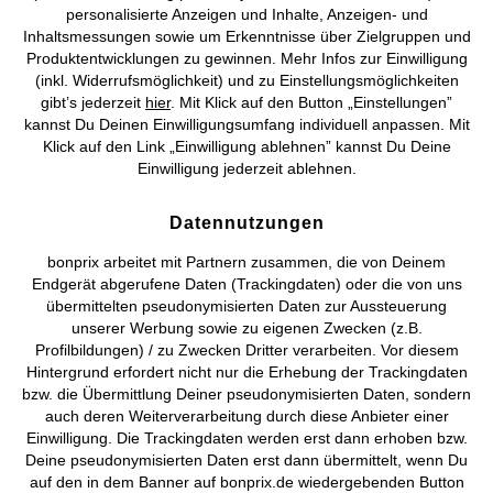
Topkategorien / Saisonales
personalisierte Anzeigen und Inhalte, Anzeigen- und
Inhaltsmessungen sowie um Erkenntnisse über Zielgruppen und
Produktentwicklungen zu gewinnen. Mehr Infos zur Einwilligung
Mehr von bonprix auf
(inkl. Widerrufsmöglichkeit) und zu Einstellungsmöglichkeiten
gibt’s jederzeit
hier
. Mit Klick auf den Button „Einstellungen”
kannst Du Deinen Einwilligungsumfang individuell anpassen. Mit
Klick auf den Link „Einwilligung ablehnen” kannst Du Deine
Preisangaben inkl. gesetzl. MwSt. und zzgl.
Service- &
Einwilligung jederzeit ablehnen.
Versandkosten
Datennutzungen
AGB
Datenschutz
Cookie-Einstellungen
Impressum
bonprix arbeitet mit Partnern zusammen, die von Deinem
Endgerät abgerufene Daten (Trackingdaten) oder die von uns
Vertrag widerrufen
übermittelten pseudonymisierten Daten zur Aussteuerung
unserer Werbung sowie zu eigenen Zwecken (z.B.
©
2026 bonprix.
Alle Rechte vorbehalten.
Profilbildungen) / zu Zwecken Dritter verarbeiten. Vor diesem
Hintergrund erfordert nicht nur die Erhebung der Trackingdaten
bzw. die Übermittlung Deiner pseudonymisierten Daten, sondern
auch deren Weiterverarbeitung durch diese Anbieter einer
Einwilligung. Die Trackingdaten werden erst dann erhoben bzw.
Deutsch
Français
Deine pseudonymisierten Daten erst dann übermittelt, wenn Du
auf den in dem Banner auf bonprix.de wiedergebenden Button