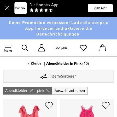
Die bonprix App
Zur App
Keine Promotion verpassen! Lade die bonprix
App herunter und aktiviere die
Benachrichtigungen.
Menü
<
|
Kleider
Abendkleider in Pink
(10)
Filtern/Sortieren
Abendkleider
pink
Auswahl aufheben