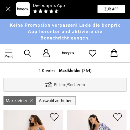
Die bonprix App
Zur App
Keine Promotion verpassen! Lade die bonprix
App herunter und aktiviere die
Benachrichtigungen.
Menü
<
|
Kleider
Maxikleider
(264)
Filtern/Sortieren
Maxikleider
Auswahl aufheben