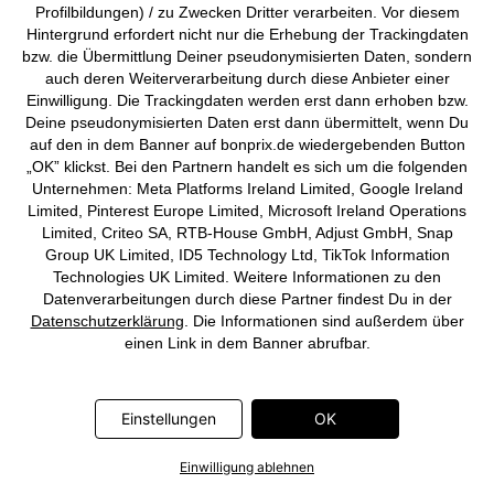
Profilbildungen) / zu Zwecken Dritter verarbeiten. Vor diesem
Hintergrund erfordert nicht nur die Erhebung der Trackingdaten
bzw. die Übermittlung Deiner pseudonymisierten Daten, sondern
auch deren Weiterverarbeitung durch diese Anbieter einer
Einwilligung. Die Trackingdaten werden erst dann erhoben bzw.
Shirtkleid aus reiner Baumwolle
Maxikleid mit V-Ausschnitt
Deine pseudonymisierten Daten erst dann übermittelt, wenn Du
CHF 26,95
CHF 58,95
auf den in dem Banner auf bonprix.de wiedergebenden Button
„OK” klickst. Bei den Partnern handelt es sich um die folgenden
Unternehmen: Meta Platforms Ireland Limited, Google Ireland
Limited, Pinterest Europe Limited, Microsoft Ireland Operations
Limited, Criteo SA, RTB-House GmbH, Adjust GmbH, Snap
Group UK Limited, ID5 Technology Ltd, TikTok Information
Technologies UK Limited. Weitere Informationen zu den
Datenverarbeitungen durch diese Partner findest Du in der
Datenschutzerklärung
. Die Informationen sind außerdem über
einen Link in dem Banner abrufbar.
Einstellungen
OK
Einwilligung ablehnen