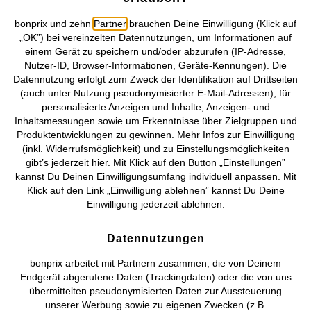
bonprix und zehn
Partner
brauchen Deine Einwilligung (Klick auf
„OK”) bei vereinzelten
Datennutzungen
, um Informationen auf
einem Gerät zu speichern und/oder abzurufen (IP-Adresse,
Maxikleid aus reiner Viskose
Maxikleid aus reiner Baumwolle
Nutzer-ID, Browser-Informationen, Geräte-Kennungen). Die
(2er Pack)
CHF 22,95
Datennutzung erfolgt zum Zweck der Identifikation auf Drittseiten
CHF 39,95
(auch unter Nutzung pseudonymisierter E-Mail-Adressen), für
personalisierte Anzeigen und Inhalte, Anzeigen- und
Inhaltsmessungen sowie um Erkenntnisse über Zielgruppen und
Produktentwicklungen zu gewinnen. Mehr Infos zur Einwilligung
(inkl. Widerrufsmöglichkeit) und zu Einstellungsmöglichkeiten
gibt’s jederzeit
hier
. Mit Klick auf den Button „Einstellungen”
kannst Du Deinen Einwilligungsumfang individuell anpassen. Mit
Klick auf den Link „Einwilligung ablehnen” kannst Du Deine
Einwilligung jederzeit ablehnen.
Datennutzungen
bonprix arbeitet mit Partnern zusammen, die von Deinem
Endgerät abgerufene Daten (Trackingdaten) oder die von uns
übermittelten pseudonymisierten Daten zur Aussteuerung
unserer Werbung sowie zu eigenen Zwecken (z.B.