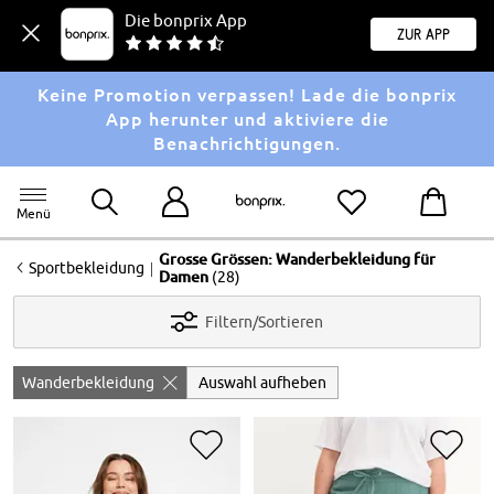
Die bonprix App
Zur App
Keine Promotion verpassen! Lade die bonprix
App herunter und aktiviere die
Benachrichtigungen.
Menü
Grosse Grössen: Wanderbekleidung für
<
|
Sportbekleidung
Damen
(28)
Filtern/Sortieren
Wanderbekleidung
Auswahl aufheben