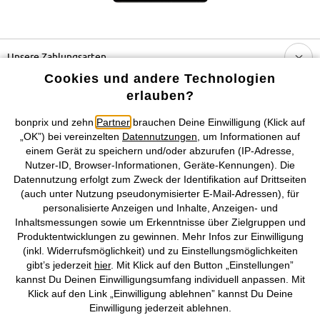
Unsere Zahlungsarten
Cookies und andere Technologien
Unser Service
erlauben?
bonprix und zehn
Partner
brauchen Deine Einwilligung (Klick auf
Unser Angebot
„OK”) bei vereinzelten
Datennutzungen
, um Informationen auf
einem Gerät zu speichern und/oder abzurufen (IP-Adresse,
Nutzer-ID, Browser-Informationen, Geräte-Kennungen). Die
Unser Unternehmen
Datennutzung erfolgt zum Zweck der Identifikation auf Drittseiten
(auch unter Nutzung pseudonymisierter E-Mail-Adressen), für
Topkategorien / Saisonales
personalisierte Anzeigen und Inhalte, Anzeigen- und
Inhaltsmessungen sowie um Erkenntnisse über Zielgruppen und
Produktentwicklungen zu gewinnen. Mehr Infos zur Einwilligung
Mehr von bonprix auf
(inkl. Widerrufsmöglichkeit) und zu Einstellungsmöglichkeiten
gibt’s jederzeit
hier
. Mit Klick auf den Button „Einstellungen”
kannst Du Deinen Einwilligungsumfang individuell anpassen. Mit
Klick auf den Link „Einwilligung ablehnen” kannst Du Deine
Preisangaben inkl. gesetzl. MwSt. und zzgl.
Service- &
Einwilligung jederzeit ablehnen.