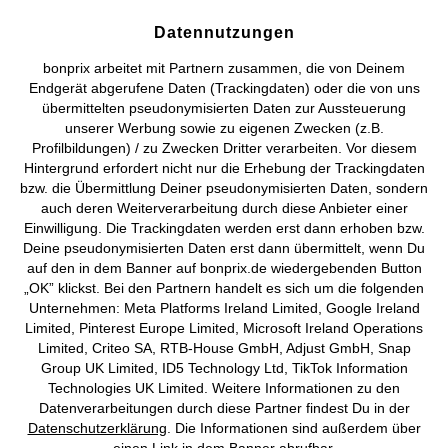
Versandkosten
Datennutzungen
AGB
Datenschutz
Cookie-Einstellungen
Impressum
bonprix arbeitet mit Partnern zusammen, die von Deinem
Endgerät abgerufene Daten (Trackingdaten) oder die von uns
Vertrag widerrufen
übermittelten pseudonymisierten Daten zur Aussteuerung
unserer Werbung sowie zu eigenen Zwecken (z.B.
©
2026 bonprix.
Alle Rechte vorbehalten.
Profilbildungen) / zu Zwecken Dritter verarbeiten. Vor diesem
Hintergrund erfordert nicht nur die Erhebung der Trackingdaten
bzw. die Übermittlung Deiner pseudonymisierten Daten, sondern
auch deren Weiterverarbeitung durch diese Anbieter einer
Einwilligung. Die Trackingdaten werden erst dann erhoben bzw.
Deutsch
Français
Deine pseudonymisierten Daten erst dann übermittelt, wenn Du
auf den in dem Banner auf bonprix.de wiedergebenden Button
„OK” klickst. Bei den Partnern handelt es sich um die folgenden
Unternehmen: Meta Platforms Ireland Limited, Google Ireland
Limited, Pinterest Europe Limited, Microsoft Ireland Operations
Limited, Criteo SA, RTB-House GmbH, Adjust GmbH, Snap
Group UK Limited, ID5 Technology Ltd, TikTok Information
Technologies UK Limited. Weitere Informationen zu den
Datenverarbeitungen durch diese Partner findest Du in der
Datenschutzerklärung
. Die Informationen sind außerdem über