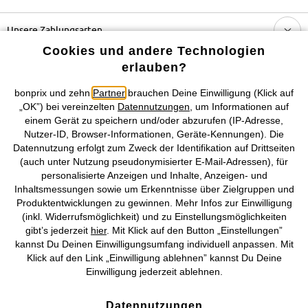
Unsere Zahlungsarten
Cookies und andere Technologien
Unser Service
erlauben?
bonprix und zehn
Partner
brauchen Deine Einwilligung (Klick auf
Unser Angebot
„OK”) bei vereinzelten
Datennutzungen
, um Informationen auf
einem Gerät zu speichern und/oder abzurufen (IP-Adresse,
Nutzer-ID, Browser-Informationen, Geräte-Kennungen). Die
Unser Unternehmen
Datennutzung erfolgt zum Zweck der Identifikation auf Drittseiten
(auch unter Nutzung pseudonymisierter E-Mail-Adressen), für
Topkategorien / Saisonales
personalisierte Anzeigen und Inhalte, Anzeigen- und
Inhaltsmessungen sowie um Erkenntnisse über Zielgruppen und
Produktentwicklungen zu gewinnen. Mehr Infos zur Einwilligung
Mehr von bonprix auf
(inkl. Widerrufsmöglichkeit) und zu Einstellungsmöglichkeiten
gibt’s jederzeit
hier
. Mit Klick auf den Button „Einstellungen”
kannst Du Deinen Einwilligungsumfang individuell anpassen. Mit
Klick auf den Link „Einwilligung ablehnen” kannst Du Deine
Preisangaben inkl. gesetzl. MwSt. und zzgl.
Service- &
Einwilligung jederzeit ablehnen.
Versandkosten
Datennutzungen