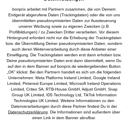
AGB
Datenschutz
Cookie-Einstellungen
Impressum
bonprix arbeitet mit Partnern zusammen, die von Deinem
Endgerät abgerufene Daten (Trackingdaten) oder die von uns
Vertrag widerrufen
übermittelten pseudonymisierten Daten zur Aussteuerung
unserer Werbung sowie zu eigenen Zwecken (z.B.
©
2026 bonprix.
Alle Rechte vorbehalten.
Profilbildungen) / zu Zwecken Dritter verarbeiten. Vor diesem
Hintergrund erfordert nicht nur die Erhebung der Trackingdaten
bzw. die Übermittlung Deiner pseudonymisierten Daten, sondern
auch deren Weiterverarbeitung durch diese Anbieter einer
Einwilligung. Die Trackingdaten werden erst dann erhoben bzw.
Deutsch
Français
Deine pseudonymisierten Daten erst dann übermittelt, wenn Du
auf den in dem Banner auf bonprix.de wiedergebenden Button
„OK” klickst. Bei den Partnern handelt es sich um die folgenden
Unternehmen: Meta Platforms Ireland Limited, Google Ireland
Limited, Pinterest Europe Limited, Microsoft Ireland Operations
Limited, Criteo SA, RTB-House GmbH, Adjust GmbH, Snap
Group UK Limited, ID5 Technology Ltd, TikTok Information
Technologies UK Limited. Weitere Informationen zu den
Datenverarbeitungen durch diese Partner findest Du in der
Datenschutzerklärung
. Die Informationen sind außerdem über
einen Link in dem Banner abrufbar.