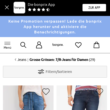
Die bonprix App
Zur App
Keine Promotion verpassen! Lade die bonprix
App herunter und aktiviere die
Benachrichtigungen.
Menü
<
|
Jeans
Grosse Grössen: 7/8-Jeans für Damen
(29)
Filtern/Sortieren