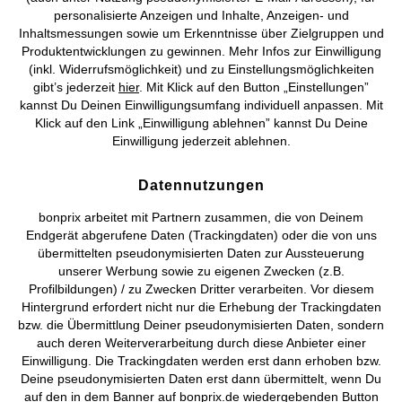
Taschen
Topkategorien / Saisonales
personalisierte Anzeigen und Inhalte, Anzeigen- und
Inhaltsmessungen sowie um Erkenntnisse über Zielgruppen und
Der Hauptvorteil eines Shoppers ist sein Stauraum. Wenn Du
Produktentwicklungen zu gewinnen. Mehr Infos zur Einwilligung
unterwegs für alle Eventualitäten ausgestattet sein willst,
Mehr von bonprix auf
(inkl. Widerrufsmöglichkeit) und zu Einstellungsmöglichkeiten
etwa mit einem Pullover oder einer Wasserflasche, bekommst
gibt’s jederzeit
hier
. Mit Klick auf den Button „Einstellungen”
Du im Shopper problemos alles unter. Die vielen
kannst Du Deinen Einwilligungsumfang individuell anpassen. Mit
verschiedenen Designs machen Shopper für Damen ausserdem
Klick auf den Link „Einwilligung ablehnen” kannst Du Deine
zu einem universellen
Accessoire
, aus dem sich je nach
Preisangaben inkl. gesetzl. MwSt. und zzgl.
Service- &
Einwilligung jederzeit ablehnen.
Geschmack modische Kombinationen mit verschiedenen
Versandkosten
Outfits ergeben. In unserem Sortiment findest Du die
unterschiedlichsten Kollektionen zu günstigen Preisen.
Datennutzungen
AGB
Datenschutz
Cookie-Einstellungen
Impressum
Immer perfekt ausgestattet:
bonprix arbeitet mit Partnern zusammen, die von Deinem
Endgerät abgerufene Daten (Trackingdaten) oder die von uns
Mit den bonprix Shopper-
Vertrag widerrufen
übermittelten pseudonymisierten Daten zur Aussteuerung
unserer Werbung sowie zu eigenen Zwecken (z.B.
Taschen durch den Alltag
©
2026 bonprix.
Alle Rechte vorbehalten.
Profilbildungen) / zu Zwecken Dritter verarbeiten. Vor diesem
Hintergrund erfordert nicht nur die Erhebung der Trackingdaten
Viel Platz und gut organisiert zugleich: In Deinem bonprix
bzw. die Übermittlung Deiner pseudonymisierten Daten, sondern
Shopper findet alles Platz. Gleichzeitig sorgen zusätzliche
auch deren Weiterverarbeitung durch diese Anbieter einer
Innenfächer dafür, dass Du Schlüssel oder Smartphone schnell
Einwilligung. Die Trackingdaten werden erst dann erhoben bzw.
zur Hand hast. Schlicht und praktisch oder mit auffälligen
Deutsch
Français
Deine pseudonymisierten Daten erst dann übermittelt, wenn Du
Designs als Hingucker? In unserem Online-Shop haben wir für
auf den in dem Banner auf bonprix.de wiedergebenden Button
jeden Geschmack das passende Modell. So gelingt Dir mit