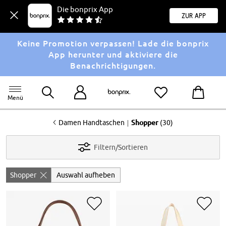
Die bonprix App
Zur App
Keine Promotion verpassen! Lade die bonprix
App herunter und aktiviere die
Benachrichtigungen.
Menü
<
|
Damen Handtaschen
Shopper
(30)
Filtern/Sortieren
Shopper
Auswahl aufheben