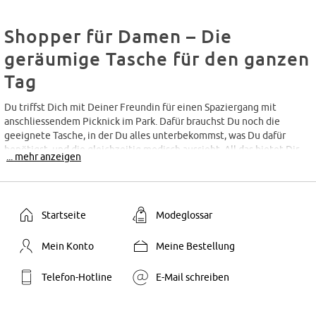
Shopper für Damen – Die
geräumige Tasche für den ganzen
Tag
Du triffst Dich mit Deiner Freundin für einen Spaziergang mit
anschliessendem Picknick im Park. Dafür brauchst Du noch die
geeignete Tasche, in der Du alles unterbekommst, was Du dafür
benötigst, und die gleichzeitig modisch aussieht. All das bietet Dir
... mehr anzeigen
ein Shopper von bonprix. Gross, geräumig und gleichzeitig leicht.
Shopper sind echte Alleskönner unter den Damentaschen. Du suchst
ein Modell, das Du für die Arbeit, die Shopping-Tour durch die
Innenstadt und sogar den Wochenendtrip nutzen kannst? Die grosse
Startseite
Modeglossar
Shopperform eignet sich perfekt dafür. Bei bonprix findest du daher
eine vielfältige Auswahl an Shoppern in einzigartigen Looks.
Mein Konto
Meine Bestellung
Das Wichtigste zuerst: Was ist
Telefon-Hotline
E-Mail schreiben
ein Shopper eigentlich?
Wie der Name schon verrät, sind Shopper die schicke Alternative zum