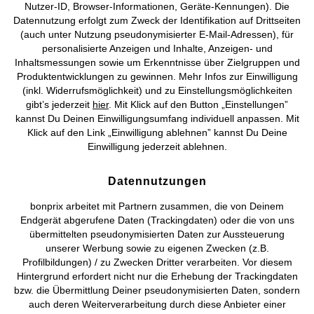
Nutzer-ID, Browser-Informationen, Geräte-Kennungen). Die
Datennutzung erfolgt zum Zweck der Identifikation auf Drittseiten
AGB
Datenschutz
Cookie-Einstellungen
Impressum
(auch unter Nutzung pseudonymisierter E-Mail-Adressen), für
personalisierte Anzeigen und Inhalte, Anzeigen- und
Vertrag widerrufen
Inhaltsmessungen sowie um Erkenntnisse über Zielgruppen und
Produktentwicklungen zu gewinnen. Mehr Infos zur Einwilligung
©
2026 bonprix.
Alle Rechte vorbehalten.
(inkl. Widerrufsmöglichkeit) und zu Einstellungsmöglichkeiten
gibt’s jederzeit
hier
. Mit Klick auf den Button „Einstellungen”
kannst Du Deinen Einwilligungsumfang individuell anpassen. Mit
Klick auf den Link „Einwilligung ablehnen” kannst Du Deine
Einwilligung jederzeit ablehnen.
Deutsch
Français
Datennutzungen
bonprix arbeitet mit Partnern zusammen, die von Deinem
Endgerät abgerufene Daten (Trackingdaten) oder die von uns
übermittelten pseudonymisierten Daten zur Aussteuerung
unserer Werbung sowie zu eigenen Zwecken (z.B.
Profilbildungen) / zu Zwecken Dritter verarbeiten. Vor diesem
Hintergrund erfordert nicht nur die Erhebung der Trackingdaten
bzw. die Übermittlung Deiner pseudonymisierten Daten, sondern
auch deren Weiterverarbeitung durch diese Anbieter einer