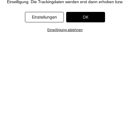
Einwilligung. Die Trackingdaten werden erst dann erhoben bzw.
Deine pseudonymisierten Daten erst dann übermittelt, wenn Du
auf den in dem Banner auf bonprix.de wiedergebenden Button
Einstellungen
OK
„OK” klickst. Bei den Partnern handelt es sich um die folgenden
Unternehmen: Meta Platforms Ireland Limited, Google Ireland
Einwilligung ablehnen
Limited, Pinterest Europe Limited, Microsoft Ireland Operations
Limited, Criteo SA, RTB-House GmbH, Adjust GmbH, Snap
Group UK Limited, ID5 Technology Ltd, TikTok Information
Technologies UK Limited. Weitere Informationen zu den
Datenverarbeitungen durch diese Partner findest Du in der
Datenschutzerklärung
. Die Informationen sind außerdem über
einen Link in dem Banner abrufbar.