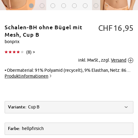
CHF
16
95
Schalen-BH ohne Bügel mit
Mesh, Cup B
bonprix
(
8
) >
Tippen zum
inkl. MwSt., zzgl.
Versand
Vergrößern
Obermaterial: 91% Polyamid (recycelt), 9% Elasthan, Netz: 86% Polyamid, 14% Elasthan, Einsatz: 92% Polyamid, 8% Elasthan
Produktinformationen
Variante:
Cup B
Farbe:
hellpfirsich