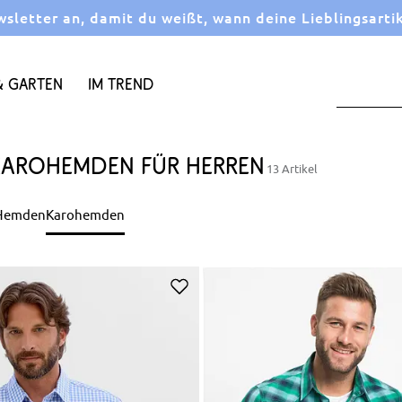
letter an, damit du weißt, wann deine Lieblingsarti
 Garten
Im Trend
Karohemden für Herren
13 Artikel
-Hemden
Karohemden